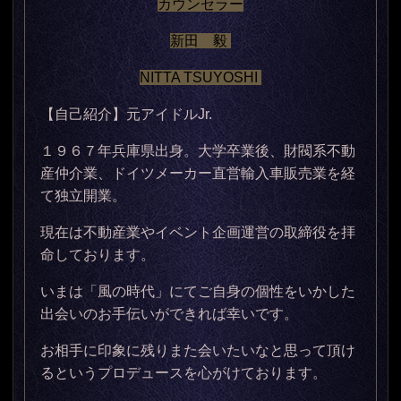
カウンセラー
新田 毅
NITTA TSUYOSHI
【自己紹介】元アイドルJr.
１９６７年兵庫県出身。大学卒業後、財閥系不動
産仲介業、ドイツメーカー直営輸入
車販売業を経
て独立開業。
現在は不動産業やイベント企画運営の取締役を拝
命しております。
いまは「風の時代」にてご自身の個性をいかした
出会いのお手伝いができれば幸いです。
お相手に印象に残りまた会いたいなと思って頂け
るというプロデュースを心がけております。